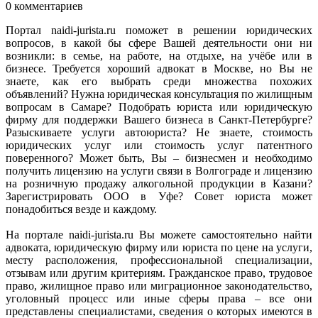
0 комментариев
Портал naidi-jurista.ru поможет в решении юридических
вопросов, в какой бы сфере Вашей деятельности они ни
возникли: в семье, на работе, на отдыхе, на учёбе или в
бизнесе. Требуется хороший адвокат в Москве, но Вы не
знаете, как его выбрать среди множества похожих
объявлений? Нужна юридическая консультация по жилищным
вопросам в Самаре? Подобрать юриста или юридическую
фирму для поддержки Вашего бизнеса в Санкт-Петербурге?
Разыскиваете услуги автоюриста? Не знаете, стоимость
юридических услуг или стоимость услуг патентного
поверенного? Может быть, Вы – бизнесмен и необходимо
получить лицензию на услуги связи в Волгограде и лицензию
на розничную продажу алкогольной продукции в Казани?
Зарегистрировать ООО в Уфе? Совет юриста может
понадобиться везде и каждому.
На портале naidi-jurista.ru Вы можете самостоятельно найти
адвоката, юридическую фирму или юриста по цене на услуги,
месту расположения, профессиональной специализации,
отзывам или другим критериям. Гражданское право, трудовое
право, жилищное право или миграционное законодательство,
уголовный процесс или иные сферы права – все они
представлены специалистами, сведения о которых имеются в