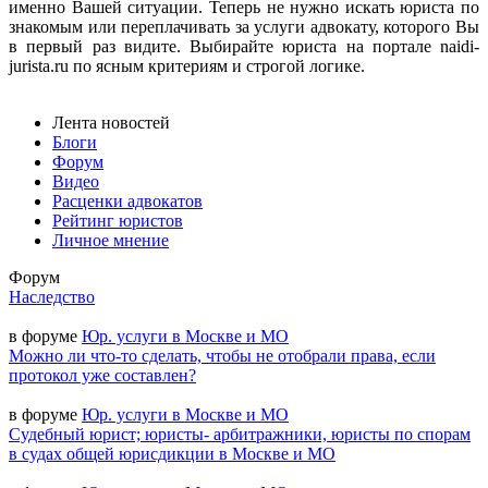
именно Вашей ситуации. Теперь не нужно искать юриста по
знакомым или переплачивать за услуги адвокату, которого Вы
в первый раз видите. Выбирайте юриста на портале naidi-
jurista.ru по ясным критериям и строгой логике.
Лента новостей
Блоги
Форум
Видео
Расценки адвокатов
Рейтинг юристов
Личное мнение
Форум
Наследство
в форуме
Юр. услуги в Москве и МО
Можно ли что-то сделать, чтобы не отобрали права, если
протокол уже составлен?
в форуме
Юр. услуги в Москве и МО
Судебный юрист; юристы- арбитражники, юристы по спорам
в судах общей юрисдикции в Москве и МО