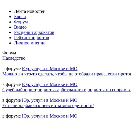
Лента новостей
Блоги
Форум
Видео
Расценки адвокатов
Рейтинг юристов
Личное мнение
Форум
Наследство
в форуме
Юр. услуги в Москве и МО
Можно ли что-то сделать, чтобы не отобрали права, если прото
в форуме
Юр. услуги в Москве и МО
Судебный юрист; юристы- арбитражники, юристы по спорам в
в форуме
Юр. услуги в Москве и МО
Есть ли надбавка к пенсии за многодетность?
в форуме
Юр. услуги в Москве и МО