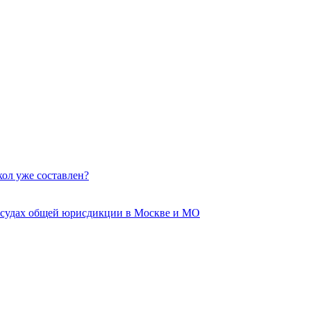
кол уже составлен?
 судах общей юрисдикции в Москве и МО