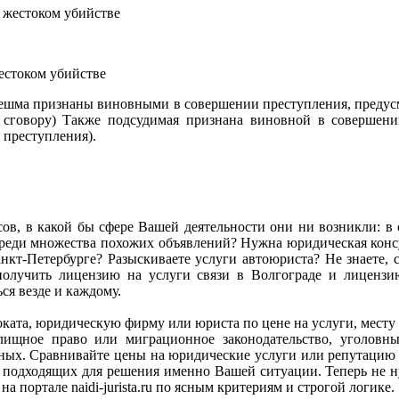
естоком убийстве
нешма признаны виновными в совершении преступления, предусмо
сговору) Также подсудимая признана виновной в совершении
 преступления).
сов, в какой бы сфере Вашей деятельности они ни возникли: в се
ь среди множества похожих объявлений? Нужна юридическая ко
кт-Петербурге? Разыскиваете услуги автоюриста? Не знаете, с
олучить лицензию на услуги связи в Волгограде и лиценз
я везде и каждому.
адвоката, юридическую фирму или юриста по цене на услуги, мес
илищное право или миграционное законодательство, уголов
анных. Сравнивайте цены на юридические услуги или репутацию
подходящих для решения именно Вашей ситуации. Теперь не ну
а портале naidi-jurista.ru по ясным критериям и строгой логике.