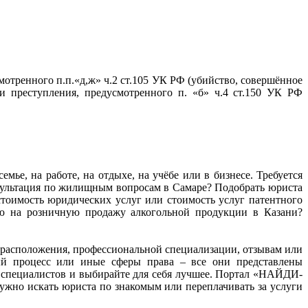
тренного п.п.«д,ж» ч.2 ст.105 УК РФ (убийство, совершённое
 преступления, предусмотренного п. «б» ч.4 ст.150 УК РФ
мье, на работе, на отдыхе, на учёбе или в бизнесе. Требуется
нсультация по жилищным вопросам в Самаре? Подобрать юриста
тоимость юридических услуг или стоимость услуг патентного
ию на розничную продажу алкогольной продукции в Казани?
ту расположения, профессиональной специализации, отзывам или
ный процесс или иные сферы права – все они представлены
 специалистов и выбирайте для себя лучшее. Портал «НАЙДИ-
жно искать юриста по знакомым или переплачивать за услуги