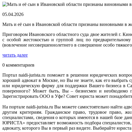
05.04.2026
Мать и её сын в Ивановской области признаны виновными в ж
Приговором Ивановского областного суда двое жителей г. Ки
с особой жестокостью и группой лиц по предварительному 
(вовлечение несовершеннолетнего в совершение особо тяжкого
читать далее
0 комментариев
Портал naidi-jurista.ru поможет в решении юридических вопро
хороший адвокат в Москве, но Вы не знаете, как его выбрат
или юридическую фирму для поддержки Вашего бизнеса в Сан
поверенного? Может быть, Вы – бизнесмен и необходимо п
Зарегистрировать ООО в Уфе? Совет юриста может понадобитьс
На портале naidi-jurista.ru Вы можете самостоятельно найти 
другим критериям. Гражданское право, трудовое право, ж
специалистами, сведения о которых имеются в нашей базе д
ЮРИСТА» предоставляет возможность подбора специалистов, 
адвокату, которого Вы в первый раз видите. Выбирайте юриста н