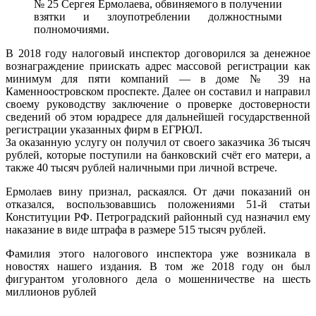
№ 25 Сергея Ермолаева, обвиняемого в получении
взятки и злоупотреблении должностными
полномочиями.
В 2018 году налоговый инспектор договорился за денежное
вознаграждение приискать адрес массовой регистрации как
минимум для пяти компаний — в доме № 39 на
Каменноостровском проспекте. Далее он составил и направил
своему руководству заключение о проверке достоверности
сведений об этом юрадресе для дальнейшей государственной
регистрации указанных фирм в ЕГРЮЛ.
За оказанную услугу он получил от своего заказчика 36 тысяч
рублей, которые поступили на банковский счёт его матери, а
также 40 тысяч рублей наличными при личной встрече.
Ермолаев вину признал, раскаялся. От дачи показаний он
отказался, воспользовавшись положениями 51-й статьи
Конституции РФ. Петроградский районный суд назначил ему
наказание в виде штрафа в размере 515 тысяч рублей.
Фамилия этого налогового инспектора уже возникала в
новостях нашего издания. В том же 2018 году он был
фигурантом уголовного дела о мошенничестве на шесть
миллионов рублей