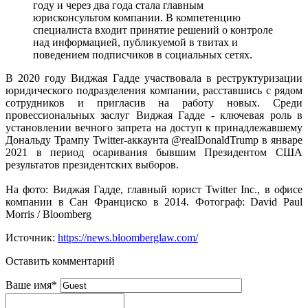
году и через два года стала главным
юрисконсультом компании. В компетенцию
специалиста входит принятие решений о контроле
над информацией, публикуемой в твитах и
поведением подписчиков в социальных сетях.
В 2020 году Виджая Гадде участвовала в реструктуризации
юридического подразделения компании, расставшись с рядом
сотрудников и пригласив на работу новых. Среди
провессиональных заслуг Виджая Гадде - ключевая роль в
установлении вечного запрета на доступ к принадлежавшему
Дональду Трампу Twitter-аккаунта @realDonaldTrump в январе
2021 в период осаривания бывшим Президентом США
результатов президентских выборов.
На фото: Виджая Гадде, главный юрист Twitter Inc., в офисе
компании в Сан Франциско в 2014. Фотограф: David Paul
Morris / Bloomberg
Источник:
https://news.bloomberglaw.com/
Оставить комментарий
Ваше имя
*