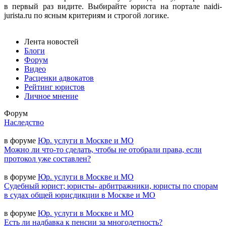
в первый раз видите. Выбирайте юриста на портале naidi-
jurista.ru по ясным критериям и строгой логике.
Лента новостей
Блоги
Форум
Видео
Расценки адвокатов
Рейтинг юристов
Личное мнение
Форум
Наследство
в форуме
Юр. услуги в Москве и МО
Можно ли что-то сделать, чтобы не отобрали права, если
протокол уже составлен?
в форуме
Юр. услуги в Москве и МО
Судебный юрист; юристы- арбитражники, юристы по спорам
в судах общей юрисдикции в Москве и МО
в форуме
Юр. услуги в Москве и МО
Есть ли надбавка к пенсии за многодетность?