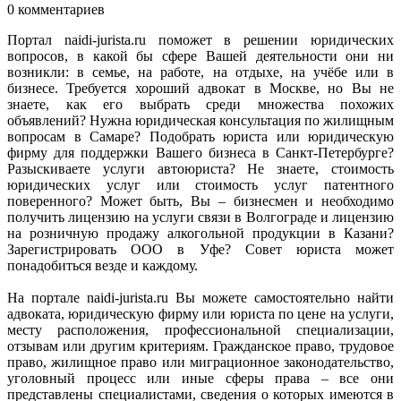
0 комментариев
Портал naidi-jurista.ru поможет в решении юридических
вопросов, в какой бы сфере Вашей деятельности они ни
возникли: в семье, на работе, на отдыхе, на учёбе или в
бизнесе. Требуется хороший адвокат в Москве, но Вы не
знаете, как его выбрать среди множества похожих
объявлений? Нужна юридическая консультация по жилищным
вопросам в Самаре? Подобрать юриста или юридическую
фирму для поддержки Вашего бизнеса в Санкт-Петербурге?
Разыскиваете услуги автоюриста? Не знаете, стоимость
юридических услуг или стоимость услуг патентного
поверенного? Может быть, Вы – бизнесмен и необходимо
получить лицензию на услуги связи в Волгограде и лицензию
на розничную продажу алкогольной продукции в Казани?
Зарегистрировать ООО в Уфе? Совет юриста может
понадобиться везде и каждому.
На портале naidi-jurista.ru Вы можете самостоятельно найти
адвоката, юридическую фирму или юриста по цене на услуги,
месту расположения, профессиональной специализации,
отзывам или другим критериям. Гражданское право, трудовое
право, жилищное право или миграционное законодательство,
уголовный процесс или иные сферы права – все они
представлены специалистами, сведения о которых имеются в