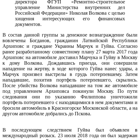
директора ФГУП «Ремонтно-строительное
управление Министерства внутренних дел
Российской Федерации» Николая Волкова с целью
хищения интересующих его финансовых
документов.
В состав данной группы за денежное вознаграждение были
вовлечены Богданов, гражданин Латвийской Республики
Архиповс и граждане Украины Марчук и Гуйва. Согласно
ранее разработанному совместному плану 27 марта 2017 года
Архиповс на автомобиле доставил Марчука и Гуйву в Москву
к дому Волкова. Дождавшись приезда, они совершили
нападение на жертву, в ходе которого Гуйва нанес удары, а
Марчук произвел выстрелы в грудь потерпевшему. Затем
нападавшие, похитив портфель потерпевшего, скрылись.
После убийства Волкова нападавшие на том же автомобиле
под управлением Архиповса покинули Москву. По пути
следования они по указанию Филиппова уничтожили
портфель потерпевшего с находящимися в нем документами и
бросили автомобиль в Красногорске Московской области, а на
другом автомобиле добрались до Пскова.
В последующем следствием Гуйва был объявлен в
международный розыск. 23 июля 2018 года он был задержан