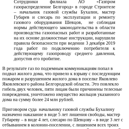
Сотрудники филиала АО «Газпром
газораспределение Белгород» в городе Строителе
– начальник газовой службы Бухалин, мастер
Губарев и слесарь по эксплуатации и ремонту
газового оборудования Шевцов, не соблюдая
нормы действующего законодательства в области
производства газоопасных работ и разработанные
на их основе должностные инструкции, нарушили
правила безопасности при ведении 3 декабря 2019
года работ по подключению потребителя к
действующему газопроводу среднего давления,
допустив его пробитие.
В результате газ по подземным коммуникациям попал в
подвал жилого дома, что привело к взрыву с последующим
пожаром и разрушением жилого дома в поселке Яковлево
Яковлевского района Белгородской области. Это повлекло
гибель двух человек, пяти лицам были причинены телесные
повреждения, уничтожено имущество жильцов указанного
дома на сумму более 24 млн рублей.
Приговором суда начальнику газовой службы Бухалину
назначено наказание в виде 5 лет лишения свободы, мастер
Губареву – в виде 4 лет, слесарю по Шевцову – в виде 3 лет с
отбыванием в колонии-поселении, с лишением всех троих