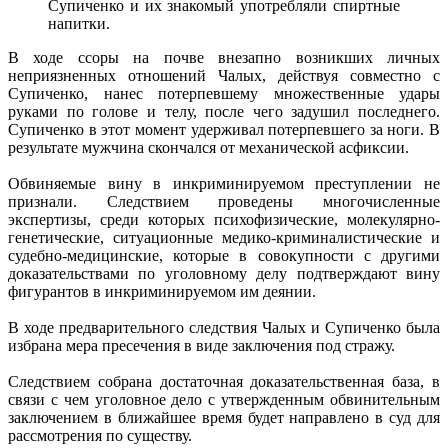
Супиченко и их знакомый употребляли спиртные
напитки.
В ходе ссоры на почве внезапно возникших личных
неприязненных отношений Чалых, действуя совместно с
Супиченко, нанес потерпевшему множественные удары
руками по голове и телу, после чего задушил последнего.
Супиченко в этот момент удерживал потерпевшего за ноги. В
результате мужчина скончался от механической асфиксии.
Обвиняемые вину в инкриминируемом преступлении не
признали. Следствием проведены многочисленные
экспертизы, среди которых психофизические, молекулярно-
генетические, ситуационные медико-криминалистические и
судебно-медицинские, которые в совокупности с другими
доказательствами по уголовному делу подтверждают вину
фигурантов в инкриминируемом им деянии.
В ходе предварительного следствия Чалых и Супиченко была
избрана мера пресечения в виде заключения под стражу.
Следствием собрана достаточная доказательственная база, в
связи с чем уголовное дело с утвержденным обвинительным
заключением в ближайшее время будет направлено в суд для
рассмотрения по существу.