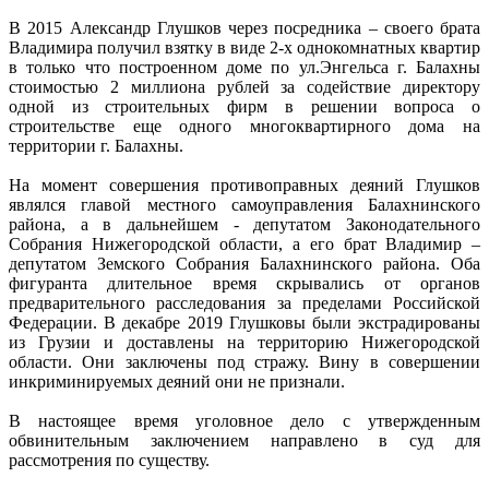
В 2015 Александр Глушков через посредника – своего брата
Владимира получил взятку в виде 2-х однокомнатных квартир
в только что построенном доме по ул.Энгельса г. Балахны
стоимостью 2 миллиона рублей за содействие директору
одной из строительных фирм в решении вопроса о
строительстве еще одного многоквартирного дома на
территории г. Балахны.
На момент совершения противоправных деяний Глушков
являлся главой местного самоуправления Балахнинского
района, а в дальнейшем - депутатом Законодательного
Собрания Нижегородской области, а его брат Владимир –
депутатом Земского Собрания Балахнинского района. Оба
фигуранта длительное время скрывались от органов
предварительного расследования за пределами Российской
Федерации. В декабре 2019 Глушковы были экстрадированы
из Грузии и доставлены на территорию Нижегородской
области. Они заключены под стражу. Вину в совершении
инкриминируемых деяний они не признали.
В настоящее время уголовное дело с утвержденным
обвинительным заключением направлено в суд для
рассмотрения по существу.