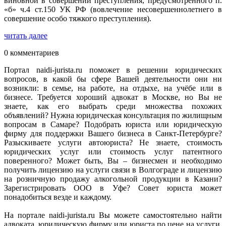
виновной в совершении преступления, предусмотренного п.
«б» ч.4 ст.150 УК РФ (вовлечение несовершеннолетнего в
совершение особо тяжкого преступления).
читать далее
0 комментариев
Портал naidi-jurista.ru поможет в решении юридических
вопросов, в какой бы сфере Вашей деятельности они ни
возникли: в семье, на работе, на отдыхе, на учёбе или в
бизнесе. Требуется хороший адвокат в Москве, но Вы не
знаете, как его выбрать среди множества похожих
объявлений? Нужна юридическая консультация по жилищным
вопросам в Самаре? Подобрать юриста или юридическую
фирму для поддержки Вашего бизнеса в Санкт-Петербурге?
Разыскиваете услуги автоюриста? Не знаете, стоимость
юридических услуг или стоимость услуг патентного
поверенного? Может быть, Вы – бизнесмен и необходимо
получить лицензию на услуги связи в Волгограде и лицензию
на розничную продажу алкогольной продукции в Казани?
Зарегистрировать ООО в Уфе? Совет юриста может
понадобиться везде и каждому.
На портале naidi-jurista.ru Вы можете самостоятельно найти
адвоката, юридическую фирму или юриста по цене на услуги,