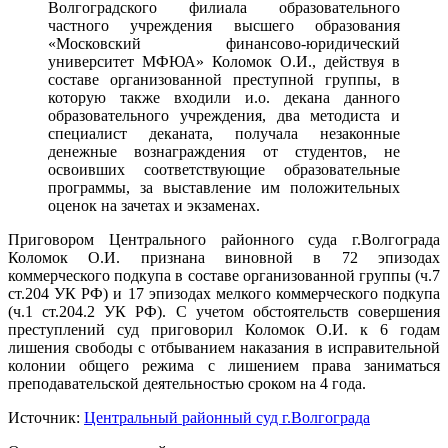
Волгоградского филиала образовательного
частного учреждения высшего образования
«Московский финансово-юридический
университет МФЮА» Коломок О.И., действуя в
составе организованной преступной группы, в
которую также входили и.о. декана данного
образовательного учреждения, два методиста и
специалист деканата, получала незаконные
денежные вознаграждения от студентов, не
освоивших соответствующие образовательные
программы, за выставление им положительных
оценок на зачетах и экзаменах.
Приговором Центрального районного суда г.Волгограда
Коломок О.И. признана виновной в 72 эпизодах
коммерческого подкупа в составе организованной группы (ч.7
ст.204 УК РФ) и 17 эпизодах мелкого коммерческого подкупа
(ч.1 ст.204.2 УК РФ). С учетом обстоятельств совершения
преступлений суд приговорил Коломок О.И. к 6 годам
лишения свободы с отбыванием наказания в исправительной
колонии общего режима с лишением права заниматься
преподавательской деятельностью сроком на 4 года.
Источник:
Центральный районный суд г.Волгограда