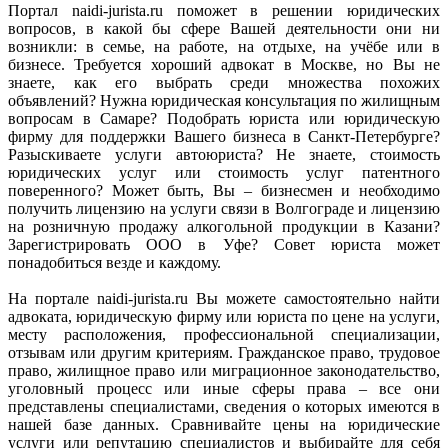
Портал naidi-jurista.ru поможет в решении юридических
вопросов, в какой бы сфере Вашей деятельности они ни
возникли: в семье, на работе, на отдыхе, на учёбе или в
бизнесе. Требуется хороший адвокат в Москве, но Вы не
знаете, как его выбрать среди множества похожих
объявлений? Нужна юридическая консультация по жилищным
вопросам в Самаре? Подобрать юриста или юридическую
фирму для поддержки Вашего бизнеса в Санкт-Петербурге?
Разыскиваете услуги автоюриста? Не знаете, стоимость
юридических услуг или стоимость услуг патентного
поверенного? Может быть, Вы – бизнесмен и необходимо
получить лицензию на услуги связи в Волгограде и лицензию
на розничную продажу алкогольной продукции в Казани?
Зарегистрировать ООО в Уфе? Совет юриста может
понадобиться везде и каждому.
На портале naidi-jurista.ru Вы можете самостоятельно найти
адвоката, юридическую фирму или юриста по цене на услуги,
месту расположения, профессиональной специализации,
отзывам или другим критериям. Гражданское право, трудовое
право, жилищное право или миграционное законодательство,
уголовный процесс или иные сферы права – все они
представлены специалистами, сведения о которых имеются в
нашей базе данных. Сравнивайте цены на юридические
услуги или репутацию специалистов и выбирайте для себя