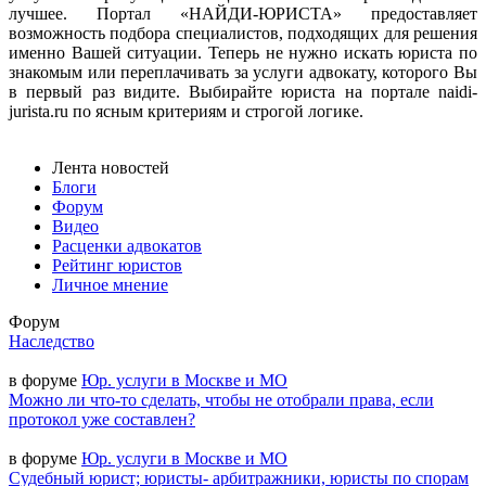
лучшее. Портал «НАЙДИ-ЮРИСТА» предоставляет
возможность подбора специалистов, подходящих для решения
именно Вашей ситуации. Теперь не нужно искать юриста по
знакомым или переплачивать за услуги адвокату, которого Вы
в первый раз видите. Выбирайте юриста на портале naidi-
jurista.ru по ясным критериям и строгой логике.
Лента новостей
Блоги
Форум
Видео
Расценки адвокатов
Рейтинг юристов
Личное мнение
Форум
Наследство
в форуме
Юр. услуги в Москве и МО
Можно ли что-то сделать, чтобы не отобрали права, если
протокол уже составлен?
в форуме
Юр. услуги в Москве и МО
Судебный юрист; юристы- арбитражники, юристы по спорам