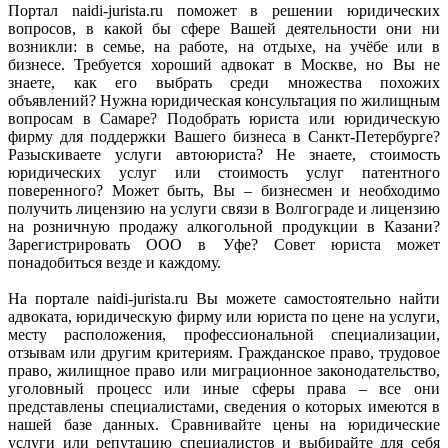
Портал naidi-jurista.ru поможет в решении юридических
вопросов, в какой бы сфере Вашей деятельности они ни
возникли: в семье, на работе, на отдыхе, на учёбе или в
бизнесе. Требуется хороший адвокат в Москве, но Вы не
знаете, как его выбрать среди множества похожих
объявлений? Нужна юридическая консультация по жилищным
вопросам в Самаре? Подобрать юриста или юридическую
фирму для поддержки Вашего бизнеса в Санкт-Петербурге?
Разыскиваете услуги автоюриста? Не знаете, стоимость
юридических услуг или стоимость услуг патентного
поверенного? Может быть, Вы – бизнесмен и необходимо
получить лицензию на услуги связи в Волгограде и лицензию
на розничную продажу алкогольной продукции в Казани?
Зарегистрировать ООО в Уфе? Совет юриста может
понадобиться везде и каждому.
На портале naidi-jurista.ru Вы можете самостоятельно найти
адвоката, юридическую фирму или юриста по цене на услуги,
месту расположения, профессиональной специализации,
отзывам или другим критериям. Гражданское право, трудовое
право, жилищное право или миграционное законодательство,
уголовный процесс или иные сферы права – все они
представлены специалистами, сведения о которых имеются в
нашей базе данных. Сравнивайте цены на юридические
услуги или репутацию специалистов и выбирайте для себя