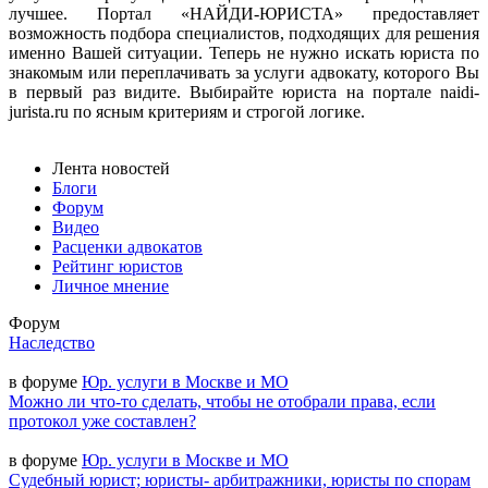
лучшее. Портал «НАЙДИ-ЮРИСТА» предоставляет
возможность подбора специалистов, подходящих для решения
именно Вашей ситуации. Теперь не нужно искать юриста по
знакомым или переплачивать за услуги адвокату, которого Вы
в первый раз видите. Выбирайте юриста на портале naidi-
jurista.ru по ясным критериям и строгой логике.
Лента новостей
Блоги
Форум
Видео
Расценки адвокатов
Рейтинг юристов
Личное мнение
Форум
Наследство
в форуме
Юр. услуги в Москве и МО
Можно ли что-то сделать, чтобы не отобрали права, если
протокол уже составлен?
в форуме
Юр. услуги в Москве и МО
Судебный юрист; юристы- арбитражники, юристы по спорам