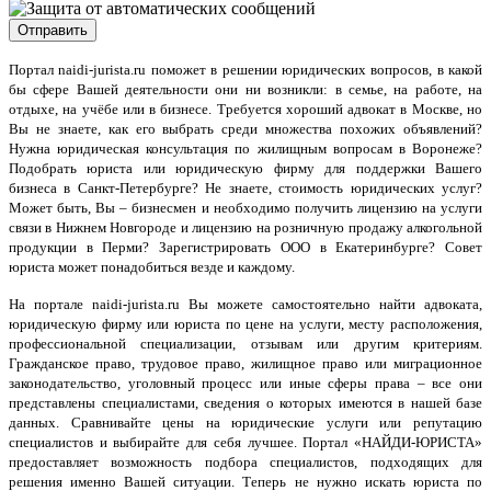
Портал naidi-jurista.ru
поможет в решении юридических вопросов, в какой
бы сфере Вашей деятельности они ни возникли: в семье, на работе, на
отдыхе, на учёбе или в бизнесе. Требуется хороший адвокат в Москве, но
Вы не знаете, как его выбрать среди множества похожих объявлений?
Нужна юридическая консультация по жилищным вопросам в Воронеже?
Подобрать юриста или юридическую фирму для поддержки Вашего
бизнеса в Санкт-Петербурге? Не знаете, стоимость юридических услуг?
Может быть, Вы – бизнесмен и необходимо получить лицензию на услуги
связи в Нижнем Новгороде и лицензию на розничную продажу алкогольной
продукции в Перми? Зарегистрировать ООО в Екатеринбурге? Совет
юриста может понадобиться везде и каждому.
На портале naidi-jurista.ru Вы можете самостоятельно найти адвоката,
юридическую фирму или юриста по цене на услуги, месту расположения,
профессиональной специализации, отзывам или другим критериям.
Гражданское право, трудовое право, жилищное право или миграционное
законодательство, уголовный процесс или иные сферы права – все они
представлены специалистами, сведения о которых имеются в нашей базе
данных. Сравнивайте цены на юридические услуги или репутацию
специалистов и выбирайте для себя лучшее. Портал «НАЙДИ-ЮРИСТА»
предоставляет возможность подбора специалистов, подходящих для
решения именно Вашей ситуации. Теперь не нужно искать юриста по