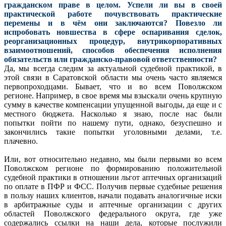
гражданском праве в целом. Успели ли вы в своей
практической работе почувствовать практические
перемены и в чём они заключаются? Повезло ли
испробовать новшества в сфере оспаривания сделок,
реорганизационных процедур, внутрикорпоративных
взаимоотношений, способов обеспечения исполнения
обязательств или гражданско-правовой ответственности?
Да, мы всегда следим за актуальной судебной практикой, в
этой связи в Саратовской области мы очень часто являемся
первопроходцами. Бывает, что и во всем Поволжском
регионе. Например, в свое время мы взыскали очень крупную
сумму в качестве компенсации упущенной выгоды, да еще и с
местного бюджета. Насколько я знаю, после нас были
попытки пойти по нашему пути, однако, безуспешно и
закончились такие попытки уголовными делами, т.е.
плачевно.
Или, вот относительно недавно, мы были первыми во всем
Поволжском регионе по формированию положительной
судебной практики в отношении льгот аптечных организаций
по оплате в ПФР и ФСС. Получив первые судебные решения
в пользу наших клиентов, начали подавать аналогичные иски
в арбитражные суды и аптечные организации с других
областей Поволжского федерального округа, где уже
содержались ссылки на наши дела, которые послужили