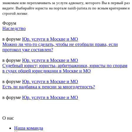
знакомым или переплачивать за услуги адвокату, которого Вы в первый раз
видите. Выбирайте юриста на портале naidi-jurista.ru по ясным критериям и
строгой логике.
Форум
Наследство
в форуме
Юр. услуги в Москве и МО
Можно ли что-то сделать, чтобы не отобрали права, если
протокол уже составлен?
в форуме
Юр. услуги в Москве и МО
Судебный юрист; юристы- арбитражники, юристы по спорам
в судах общей юрисдикции в Москве и МО
в форуме
Юр. услуги в Москве и МО
Есть ли надбавка к пенсии за многодетность?
в форуме
Юр. услуги в Москве и МО
О нас
Наша команда