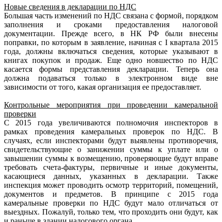
Новые сведения в декларации по НДС
Большая часть изменений по НДС связана с формой, порядком
заполнения и сроками предоставления налоговой
документации. Прежде всего, в НК РФ были внесены
поправки, по которым в заявление, начиная с I квартала 2015
года, должны включаться сведения, которые указывают в
книгах покупок и продаж. Еще одно новшество по НДС
касается формы представления декларации. Теперь она
должна подаваться только в электронном виде вне
зависимости от того, какая организация ее предоставляет.
Контрольные мероприятия при проведении камеральной
проверки
С 2015 года увеличиваются полномочия инспекторов в
рамках проведения камеральных проверок по НДС. В
случаях, если инспекторами будут выявлены противоречия,
свидетельствующие о занижении суммы к уплате или о
завышении суммы к возмещению, проверяющие будут вправе
требовать счета-фактуры, первичные и иные документы,
касающиеся данных, указанных в декларации. Также
инспекция может проводить осмотр территорий, помещений,
документов и предметов. В принципе с 2015 года
камеральные проверки по НДС будут мало отличаться от
выездных. Пожалуй, только тем, что проходить они будут, как
и раньше в здании налогового органа.